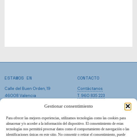
ESTAMOS EN
CONTACTO
Calle del Buen Orden, 19
Contáctanos
46008 Valencia
T. 960 835 223
Gestionar consentimiento
Para ofrecer las mejores experiencias, utilizamos tecnologías como las cookies para
HORARIO
SÍGUENOS
almacenar y/o acceder a la información del dispositivo. El consentimiento de estas
tecnologías nos permitirá procesar datos como el comportamiento de navegación o las
Abrimos todos los días:
Instagram
identificaciones únicas en este sitio. No consentir o retirar el consentimiento, puede
09:30 - 00:30
Facebook